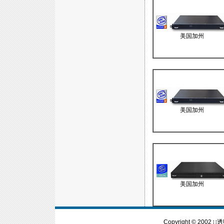
美国加州
美国加州
美国加州
Copyright © 2002